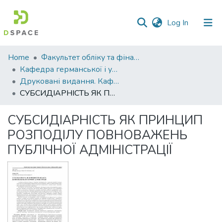
(current)
Log In
Communities
Home
Факультет обліку та фінансів
&
Кафедра германської і української філології
Collections
Друковані видання. Кафедра германської і української філології
СУБСИДІАРНІСТЬ ЯК ПРИНЦИП РОЗПОДІЛУ ПОВНОВАЖЕНЬ ПУБЛІЧНОЇ АДМІНІСТРАЦІЇ
All of DSpace
СУБСИДІАРНІСТЬ ЯК ПРИНЦИП
Statistics
РОЗПОДІЛУ ПОВНОВАЖЕНЬ
ПУБЛІЧНОЇ АДМІНІСТРАЦІЇ