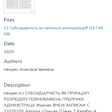
Files
22 Субсидіарність як принцип розподілу.pdf
(267.48
KB)
Date
2020
Authors
Некряч, Анастасія Іванівна
Description
Некряч А.І. СУБСИДІАРНІСТЬ ЯК ПРИНЦИП
РОЗПОДІЛУ ПОВНОВАЖЕНЬ ПУБЛІЧНОЇ
АДМІНІСТРАЦІЇ. Журнал: ВЧЕНІ ЗАПИСКИ. С.
22020105. Автори: І Грицяк, О Їжак, Т Карабін, А