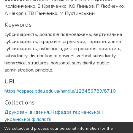
Колісниченко, В Кравченко, КО Линьов, П Любченко,
А Некряч, ТВ Панченко, М Пухтинський.
Keywords
субсидіарність, розподіл повноважень, вертикальна
субсидіарність, ієрархічні структури, горизонтальна
субсидіарність, публічне адміністрування, принцип.
,
subsidiarity, distribution of powers, vertical subsidiarity,
hierarchical structures, horizontal subsidiarity, public
administration, principle.
URI
https://dspace.pdau.edu.ua/handle/123456789/8710
Collections
Друковані видання. Кафедра германської і
української філології
We collect and process your personal information for the