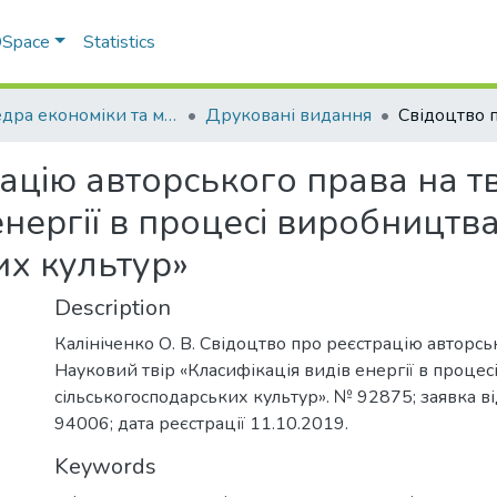
 DSpace
Statistics
Кафедра економіки та міжнародних економічних відносин
Друковані видання
ацію авторського права на тв
енергії в процесі виробництв
их культур»
Description
Калініченко О. В. Свідоцтво про реєстрацію авторськ
Науковий твір «Класифікація видів енергії в проце
сільськогосподарських культур». № 92875; заявка в
94006; дата реєстрації 11.10.2019.
Keywords