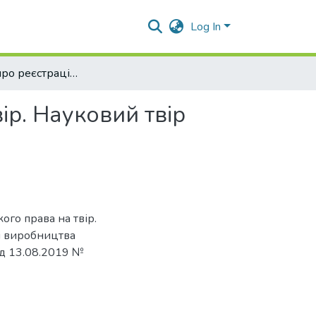
Log In
Свідоцтво про реєстрацію авторського права на твір. Науковий твір «Класифікація видів енергії в процесі виробництва сільськогосподарських культур»
ір. Науковий твір
а
ого права на твір.
сі виробництва
ід 13.08.2019 №