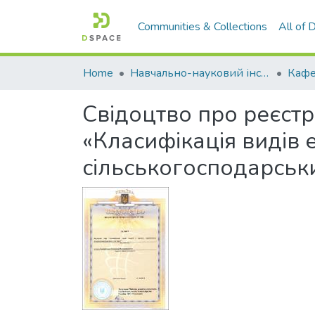
Communities & Collections
All of
Home
Навчально-науковий інститут економіки, управління, права та інформаційних технологій
Свідоцтво про реєстр
«Класифікація видів 
сільськогосподарськ