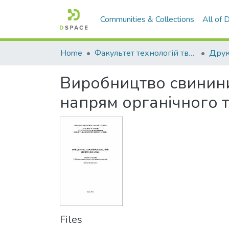
Communities & Collections
All of
Home
Факультет технологій тваринництва та продовольства
Друк
Виробництво свинини
напрям органічного 
Files