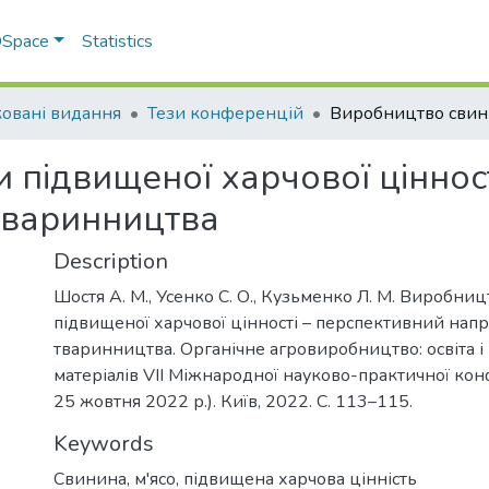
 DSpace
Statistics
овані видання
Тези конференцій
 підвищеної харчової ціннос
тваринництва
Description
Шостя А. М., Усенко С. О., Кузьменко Л. М. Виробни
підвищеної харчової цінності – перспективний напр
тваринництва. Органічне агровиробництво: освіта і 
матеріалів VІІ Міжнародної науково-практичної конф
25 жовтня 2022 р.). Київ, 2022. С. 113–115.
Keywords
Свинина, м'ясо, підвищена харчова цінність