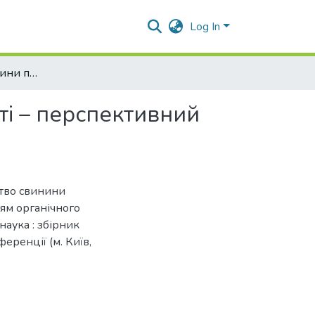
Log In
Виробництво свинини підвищеної харчової цінності – перспективний напрям органічного тваринництва
ті – перспективний
цтво свинини
ям органічного
наука : збірник
еренції (м. Київ,