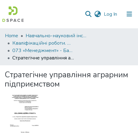
(current)
Log In
Communities
Home
Навчально-науковий інститут економіки, управління, права та інформаційних технологій
&
Кваліфікаційні роботи. ННІ економіки, управління, права та ІТ
Collections
073 «Менеджмент» - Бакалаври 2024-2025
Стратегічне управління аграрним підприємством
All of DSpace
Стратегічне управління аграрним
Statistics
підприємством