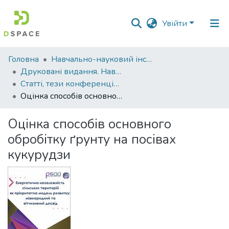
Увійти
Фонди
Головна
Навчально-науковий інститут агротехнологій, селекції та екології
та
Друковані видання. Навчально-науковий інститут агротехнологій, селекції та екології
зібрання
Статті, тези конференцій. Навчально-науковий інститут агротехнологій, селекції та екології
Оцінка способів основного обробітку ґрунту на посівах кукурудзи
Пошук за критеріями
Оцінка способів основного
Статистика
обробітку ґрунту на посівах
кукурудзи