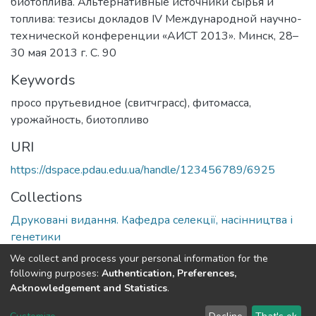
биотоплива. Альтернативные источники сырья и
топлива: тезисы докладов IV Международной научно-
технической конференции «АИСТ 2013». Минск, 28–
30 мая 2013 г. С. 90
Keywords
просо прутьевидное (свитчграсс), фитомасса,
урожайность, биотопливо
URI
https://dspace.pdau.edu.ua/handle/123456789/6925
Collections
Друковані видання. Кафедра селекції, насінництва і
генетики
We collect and process your personal information for the
Full item page
following purposes:
Authentication, Preferences,
Acknowledgement and Statistics
.
DSpace software
copyright © 2002-2026
LYRASIS