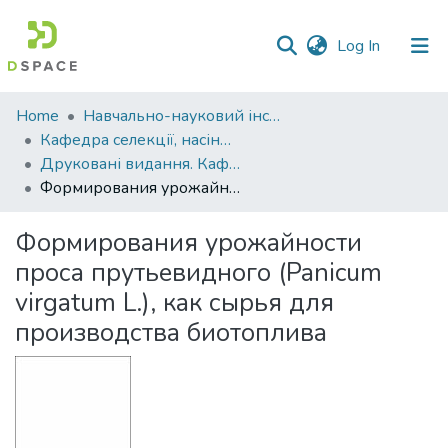
(current)
Log In
Communities
Home
Навчально-науковий інститут агротехнологій, селекції та екології
&
Кафедра селекції, насінництва і генетики
Collections
Друковані видання. Кафедра селекції, насінництва і генетики
Формирования урожайности проса прутьевидного (Panicum virgatum L.), как сырья для производства биотоплива
All of DSpace
Формирования урожайности
Statistics
проса прутьевидного (Panicum
virgatum L.), как сырья для
производства биотоплива