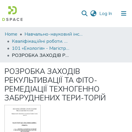
(current)
Log In
Communities
Home
Навчально-науковий інститут агротехнологій, селекції та екології
&
Кваліфікаційні роботи. ННІ агротехнологій, селекції та екології
Collections
101 «Екологія» - Магістри 2021-2022
РОЗРОБКА ЗАХОДІВ РЕКУЛЬТИВАЦІЇ ТА ФІТО-РЕМЕДІАЦІЇ ТЕХНОГЕННО ЗАБРУДНЕНИХ ТЕРИ-ТОРІЙ
All of DSpace
РОЗРОБКА ЗАХОДІВ
Statistics
РЕКУЛЬТИВАЦІЇ ТА ФІТО-
РЕМЕДІАЦІЇ ТЕХНОГЕННО
ЗАБРУДНЕНИХ ТЕРИ-ТОРІЙ