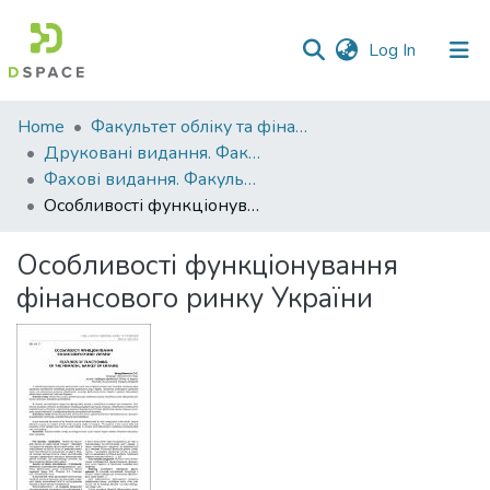
(current)
Log In
Communities
Home
Факультет обліку та фінансів
&
Друковані видання. Факультет обліку та фінансів
Collections
Фахові видання. Факультет обліку та фінансів
Особливості функціонування фінансового ринку України
All of DSpace
Особливості функціонування
Statistics
фінансового ринку України