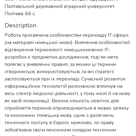
Полтавський державний аграрний університет.
Полтава. 66 с.
Description
Робота присвячена особливостям перекладу IT-сфери
(на матеріалі німецької мови). Вивчення особливостей
відтворення термінології німецькомовних ІТ-
розробок є предметом дослідження, тоді як мета
полягає у виявленні правил, за якими ці терміни
створюються, використовуються, та які стратегії
застосовуються при їх перекладі. Сучасний розвиток
інформаційних технологій резонансно вплинув на
весь спектр людської діяльності, у тому числі й на мову
як засіб комунікації. Велика кількість новітніх для
сприйняття термінів оприлюднюється в мовах зв’язку
та економіки. Німецька мова, одне з досягнень
технічного поступу в Європі, можливо, по праву
зобов'язана своїм лексичним складом технічним