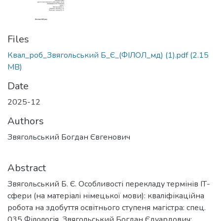
Files
Квал_роб_Звягольський Б_Є_(ФІЛОЛ_мд) (1).pdf
(2.15
MB)
Date
2025-12
Authors
Звягольський Богдан Євгенович
Abstract
Звягольський Б. Є. Особливості перекладу термінів ІТ-
сфери (на матеріалі німецької мови): кваліфікаційна
робота на здобуття освітнього ступеня магістра: спец.
035 Філологія, Звягольський Богдан Єдуардович: