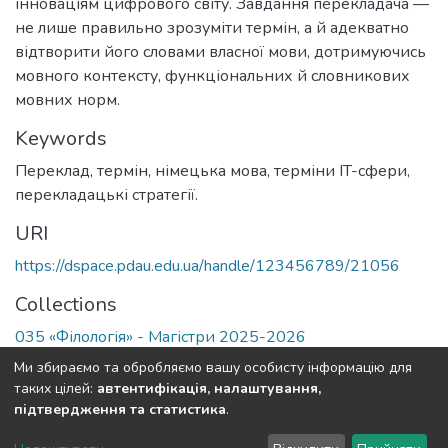
інноваціям цифрового світу. Завдання перекладача —
не лише правильно зрозуміти термін, а й адекватно
відтворити його словами власної мови, дотримуючись
мовного контексту, функціональних й словникових
мовних норм.
Keywords
Переклад
,
термін
,
німецька мова
,
терміни IT-сфери
,
перекладацькі стратегії.
URI
https://dspace.pdau.edu.ua/handle/123456789/21056
Collections
035 «Філологія» - Магістри 2025-2026
Ми збираємо та обробляємо вашу особисту інформацію для
Full item page
таких цілей:
автентифікація, налаштування,
підтвердження та статистика
.
DSpace software
copyright © 2002-2026
LYRASIS