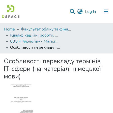
(current)
Log In
Communities
Home
Факультет обліку та фінансів
&
Кваліфікаційні роботи. Факультет обліку та фінансів
Collections
035 «Філологія» - Магістри 2025-2026
Особливості перекладу термінів IT-сфери (на матеріалі німецької мови)
All of DSpace
Особливості перекладу термінів
Statistics
IT-сфери (на матеріалі німецької
мови)