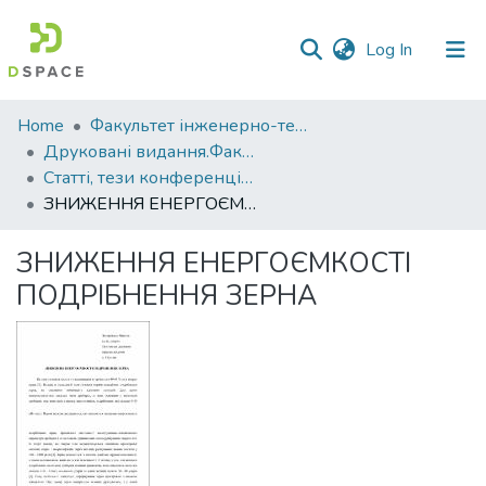
(current)
Log In
Communities
Home
Факультет інженерно-технологічний
&
Друковані видання.Факультет інженерно-технологічний
Collections
Статті, тези конференцій. Факультет інженерно-технологічний
ЗНИЖЕННЯ ЕНЕРГОЄМКОСТІ ПОДРІБНЕННЯ ЗЕРНА
All of DSpace
ЗНИЖЕННЯ ЕНЕРГОЄМКОСТІ
Statistics
ПОДРІБНЕННЯ ЗЕРНА