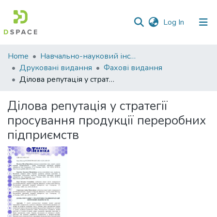
(current)
Log In
Communities
Home
Навчально-науковий інститут економіки, управління, права та інформаційних технологій
&
Друковані видання
Фахові видання
Collections
Ділова репутація у стратегії просування продукції переробних підприємств
All of DSpace
Ділова репутація у стратегії
просування продукції переробних
Statistics
підприємств