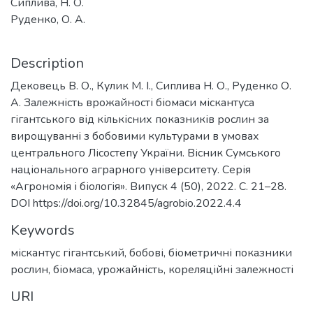
Сиплива, Н. О.
Руденко, О. А.
Description
Дековець В. О., Кулик М. І., Сиплива Н. О., Руденко О.
А. Залежність врожайності біомаси міскантуса
гігантського від кількісних показників рослин за
вирощуванні з бобовими культурами в умовах
центрального Лісостепу України. Вісник Сумського
національного аграрного університету. Серія
«Агрономія і біологія». Випуск 4 (50), 2022. С. 21–28.
DOI https://doi.org/10.32845/agrobio.2022.4.4
Keywords
міскантус гігантський, бобові, біометричні показники
рослин, біомаса, урожайність, кореляційні залежності
URI