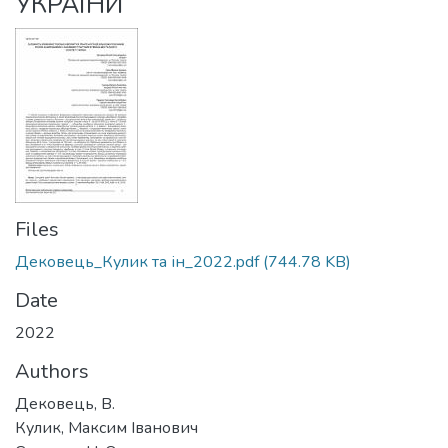
УКРАЇНИ
Files
Дековець_Кулик та ін_2022.pdf
(744.78 KB)
Date
2022
Authors
Дековець, В.
Кулик, Максим Іванович