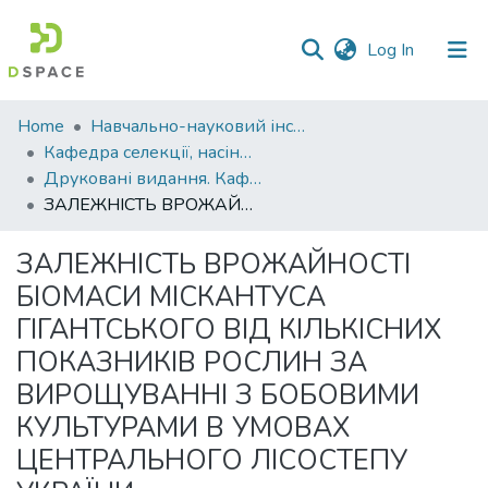
(current)
Log In
Communities
Home
Навчально-науковий інститут агротехнологій, селекції та екології
&
Кафедра селекції, насінництва і генетики
Collections
Друковані видання. Кафедра селекції, насінництва і генетики
ЗАЛЕЖНІСТЬ ВРОЖАЙНОСТІ БІОМАСИ МІСКАНТУСА ГІГАНТСЬКОГО ВІД КІЛЬКІСНИХ ПОКАЗНИКІВ РОСЛИН ЗА ВИРОЩУВАННІ З БОБОВИМИ КУЛЬТУРАМИ В УМОВАХ ЦЕНТРАЛЬНОГО ЛІСОСТЕПУ УКРАЇНИ
All of DSpace
ЗАЛЕЖНІСТЬ ВРОЖАЙНОСТІ
Statistics
БІОМАСИ МІСКАНТУСА
ГІГАНТСЬКОГО ВІД КІЛЬКІСНИХ
ПОКАЗНИКІВ РОСЛИН ЗА
ВИРОЩУВАННІ З БОБОВИМИ
КУЛЬТУРАМИ В УМОВАХ
ЦЕНТРАЛЬНОГО ЛІСОСТЕПУ