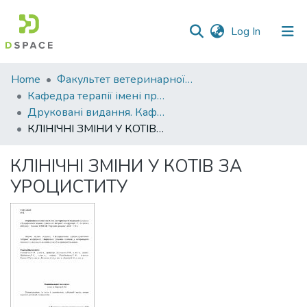
(current)
Log In
Communities
Home
Факультет ветеринарної медицини
&
Кафедра терапії імені професора П. І. Локеса
Collections
Друковані видання. Кафедра терапії імені професора П. І. Локеса
КЛІНІЧНІ ЗМІНИ У КОТІВ ЗА УРОЦИСТИТУ
All of DSpace
КЛІНІЧНІ ЗМІНИ У КОТІВ ЗА
Statistics
УРОЦИСТИТУ