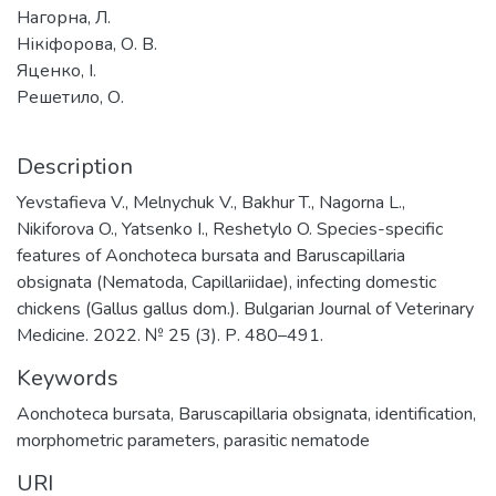
Нагорна, Л.
Нікіфорова, О. В.
Яценко, І.
Решетило, О.
Description
Yevstafieva V., Melnychuk V., Bakhur T., Nagorna L.,
Nikiforova O., Yatsenko I., Reshetylo O. Species-specific
features of Aonchoteca bursata and Baruscapillaria
obsignata (Nematoda, Capillariidae), infecting domestic
chickens (Gallus gallus dom.). Bulgarian Journal of Veterinary
Medicine. 2022. № 25 (3). Р. 480–491.
Keywords
Aonchoteca bursata, Baruscapillaria obsignata, identification,
morphometric parameters, parasitic nematode
URI