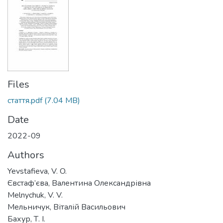
Files
стаття.pdf
(7.04 MB)
Date
2022-09
Authors
Yevstafieva, V. O.
Євстаф’єва, Валентина Олександрівна
Melnychuk, V. V.
Мельничук, Віталій Васильович
Бахур, Т. І.