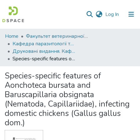
(current)
Log In
Communities
Home
Факультет ветеринарної медицини
&
Кафедра паразитології та ветеринарно-санітарної експертизи
Collections
Друковані видання. Кафедра паразитології та ветеринарно-санітарної експертизи
Species-specific features of Aonchoteca bursata and Baruscapillaria obsignata (Nematoda, Capillariidae), infecting domestic chickens (Gallus gallus dom.)
All of DSpace
Species-specific features of
Statistics
Aonchoteca bursata and
Baruscapillaria obsignata
(Nematoda, Capillariidae), infecting
domestic chickens (Gallus gallus
dom.)