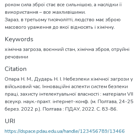
роком сила зброї стає все сильнішою, а наслідки її
використання – все жахливішими.
Зараз, в третьому тисячолітті, людство має зброю
масового ураження до якої відносять і хімічну.
Keywords
хімічна загроза
,
воєнний стан
,
хімічна зброя
,
отруйні
речовини
Citation
Опара Н. М., Дударь Н. І. Небезпеки хімічної загрози у
військовий час. Інноваційні аспекти систем безпеки
праці, захисту інтелектуальної власності : матеріали VІІ
всеукр. наук.-практ. інтернет-конф. (м. Полтава, 24-25
берез. 2022 р.). Полтава : ПДАУ, 2022. С. 83-86.
URI
https://dspace.pdau.edu.ua/handle/123456789/13466