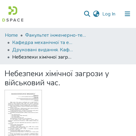
(current)
Log In
Communities
Home
Факультет інженерно-технологічний
&
Кафедра механічної та електричної інженерії
Collections
Друковані видання. Кафедра механічної та електричної інженерії
Небезпеки хімічної загрози у військовий час.
All of DSpace
Небезпеки хімічної загрози у
Statistics
військовий час.