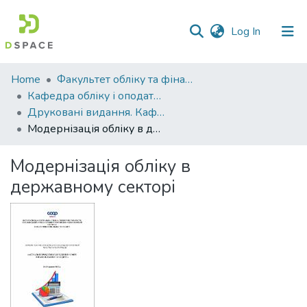
(current)
Log In
Communities
Home
Факультет обліку та фінансів
&
Кафедра обліку і оподаткування
Collections
Друковані видання. Кафедра обліку і оподаткування
Модернізація обліку в державному секторі
All of DSpace
Модернізація обліку в
Statistics
державному секторі