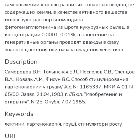
самооnылении хорошо раэвитых .товарных nлодов, не
содержащих семян, в качестве активного вещества
исnольэуют раствор конмаидина -
фитогемагглютинина из шрота кукурузных рылец в
концентрации 0,0001-0,01%, а нанесение на
генеративные органы проводят дважды в фаэу
nолного цветения или начапа оnадения леnестков
Description
Самородов В.Н., Голынская Е.Л., Поспелов С.В., Слепцов
В.А., Коваль А.И., Фисун B.C. Способ стимулирования
партенокарпии у груши/ А.с. № 1165337, МКИ А 01 N
65/00, Заявл. 21.04,1983 г. //Бюл. “Изобретения и
открытия”, №25, Опубл. 7.07.1985.
Keywords
лектини
,
партенокарпія
,
груші
,
стимулятори росту
URI