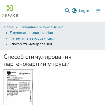
(current)
Log In
Communities
Home
Навчально-науковий інститут агротехнологій, селекції та екології
&
Друковані видання. Навчально-науковий інститут агротехнологій, селекції та екології
Collections
Патенти та авторські свідоцтва. Навчально-науковий інститут агротехнологій, селекції та екології
Способ стимулирования партенокарпии у груши
All of DSpace
Способ стимулирования
Statistics
партенокарпии у груши