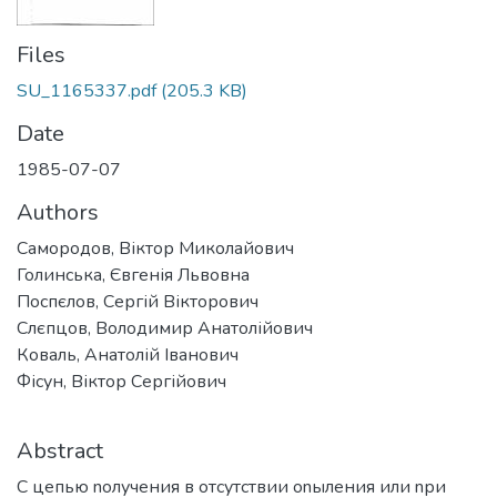
Files
SU_1165337.pdf
(205.3 KB)
Date
1985-07-07
Authors
Самородов, Віктор Миколайович
Голинська, Євгенія Львовна
Поспєлов, Сергій Вікторович
Слєпцов, Володимир Анатолійович
Коваль, Анатолій Іванович
Фісун, Віктор Сергійович
Abstract
С цепью nолучения в отсутствии оnыления или nри