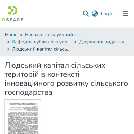
(current)
Log In
Communities
Home
Навчально-науковий інститут економіки, управління, права та інформаційних технологій
&
Кафедра публічного управління та адміністрування
Друковані видання
Collections
Людський капітал сільських територій в контексті інноваційного розвитку сільського господарства
All of DSpace
Людський капітал сільських
територій в контексті
Statistics
інноваційного розвитку сільського
господарства