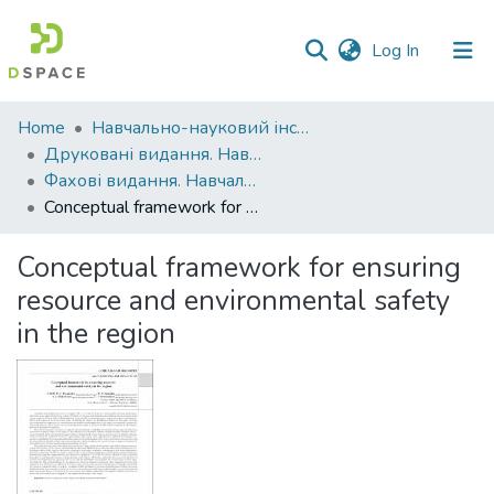
(current)
Log In
Communities
Home
Навчально-науковий інститут агротехнологій, селекції та екології
&
Друковані видання. Навчально-науковий інститут агротехнологій, селекції та екології
Collections
Фахові видання. Навчально-науковий інститут агротехнологій, селекції та екології
Conceptual framework for ensuring resource and environmental safety in the region
All of DSpace
Conceptual framework for ensuring
Statistics
resource and environmental safety
in the region