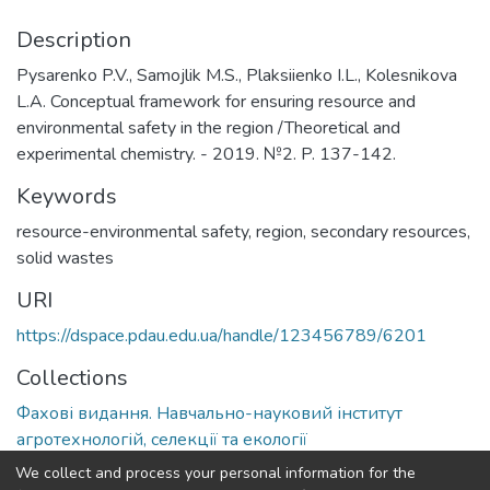
Description
Pysarenko P.V., Samojlik M.S., Plaksiienko I.L., Kolesnikova
L.A. Conceptual framework for ensuring resource and
environmental safety in the region /Theoretical and
experimental chemistry. - 2019. №2. P. 137-142.
Keywords
resource-environmental safety
,
region
,
secondary resources
,
solid wastes
URI
https://dspace.pdau.edu.ua/handle/123456789/6201
Collections
Фахові видання. Навчально-науковий інститут
агротехнологій, селекції та екології
We collect and process your personal information for the