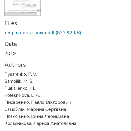
Files
теор и прик эколог.pdf
(833.92 KB)
Date
2019
Authors
Pysarenko, P. V.
Samoilik, M. S.
Plaksiienko, I. L.
Kolesnikova, L. A.
Писаренко, Павло Вікторович
Самойлік, Марина Сергіївна
Плаксієнко, Ірина Леонідівна
Колєснікова, Лариса Анатоліївна