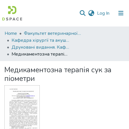
(current)
Log In
Communities
Home
Факультет ветеринарної медицини
&
Кафедра хірургії та акушерства
Collections
Друковані видання. Кафедра хірургії та акушерства
Медикаментозна терапія сук за піометри
All of DSpace
Медикаментозна терапія сук за
Statistics
піометри