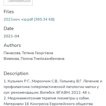
Files
2021кон. хір.pdf
(385.34 KB)
Date
2021-04
Authors
Панасова, Тетяна Георгіївна
Вілялова, Поліна Тнейхазибеківна
Description
1. Кузьмич Р.Г., Мирончик С.В., Голынец В.Г. Лечение и
профилактика гиперпластической патологии матки у
сук: рекомендации. Витебск: ВГАВМ, 2012. 46 с.
2. Медикаментозная терапия пиометры у собак.
Материали 16 Конгресса Европейского общества