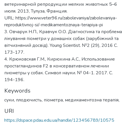
ветеринарной репродукции мелких животных 5–6
июля. 2013, Тулуза, Франция.
URL: https://www.veter96.ru/zabolevaniya/zabolevaniya-
reproduktivnoj-si/-medikamentoznaya-terapiya-pi
3. Овчарук Н.П., Кравчук О.О. Діагностика та проблема
лікування піометри у домашніх собак (зарубіжний та
вітчизняний досвід). Young Scientist. №2 (29), 2016 С.
173-177.
4. Крюковская Г.М., Кирюхина А.С., Использование
простагландинов F2 в консервативном лечении
пиометры у собак. Символ науки. № 04-1. 2017. С.
194-196.
Keywords
суки, плодючисть, піометра, медикаментозна терапія,
URI
https://dspace.pdau.edu.ua/handle/123456789/10575