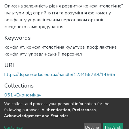
Описана залежність рівня розвитку конфліктологічної
культури від сприйняття та розуміння феномену
конфлікту управлінським персоналом органів
місцевого самоврядування
Keywords
конфлікт, конфліктологічна культура, профілактика
конфлікту, управлінський персонал
URI
https://dspace.pdau.edu.ua/handle/123456789/14565
Collections
051 «Економіка»
We collect and process your personal information for the
Full item page
following purposes:
Authentication, Preferences,
Acknowledgement and Statistics
.
DSpace software
copyright © 2002-2026
LYRASIS
Customize
Decline
That's ok