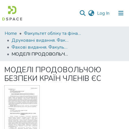
(current)
Log In
Communities
Home
Факультет обліку та фінансів
&
Друковані видання. Факультет обліку та фінансів
Collections
Фахові видання. Факультет обліку та фінансів
МОДЕЛІ ПРОДОВОЛЬЧОЮ БЕЗПЕКИ КРАЇН ЧЛЕНІВ ЄС
All of DSpace
МОДЕЛІ ПРОДОВОЛЬЧОЮ
Statistics
БЕЗПЕКИ КРАЇН ЧЛЕНІВ ЄС