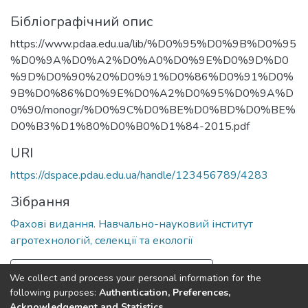
Бібліографічний опис
https://www.pdaa.edu.ua/lib/%D0%95%D0%9B%D0%95
%D0%9A%D0%A2%D0%A0%D0%9E%D0%9D%D0
%9D%D0%90%20%D0%91%D0%86%D0%91%D0%
9B%D0%86%D0%9E%D0%A2%D0%95%D0%9A%D
0%90/monogr/%D0%9C%D0%BE%D0%BD%D0%BE%
D0%B3%D1%80%D0%B0%D1%84-2015.pdf
URI
https://dspace.pdau.edu.ua/handle/123456789/4283
Зібрання
Фахові видання. Навчально-науковий інститут
агротехнологій, селекції та екології
Повна інформація про документ
We collect and process your personal information for the
following purposes:
Authentication, Preferences,
Acknowledgement and Statistics
.