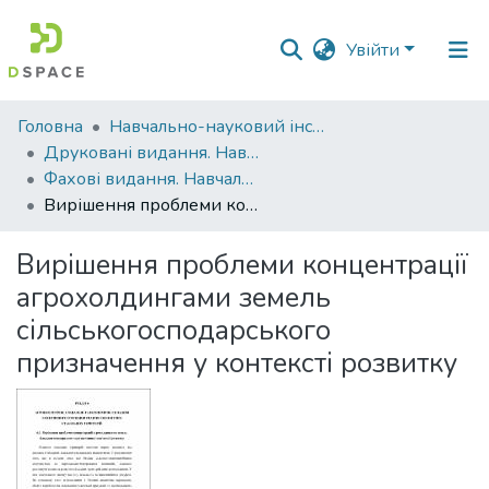
Увійти
Фонди
Головна
Навчально-науковий інститут агротехнологій, селекції та екології
та
Друковані видання. Навчально-науковий інститут агротехнологій, селекції та екології
зібрання
Фахові видання. Навчально-науковий інститут агротехнологій, селекції та екології
Вирішення проблеми концентрації агрохолдингами земель сільськогосподарського призначення у контексті розвитку
Пошук за критеріями
Вирішення проблеми концентрації
Статистика
агрохолдингами земель
сільськогосподарського
призначення у контексті розвитку