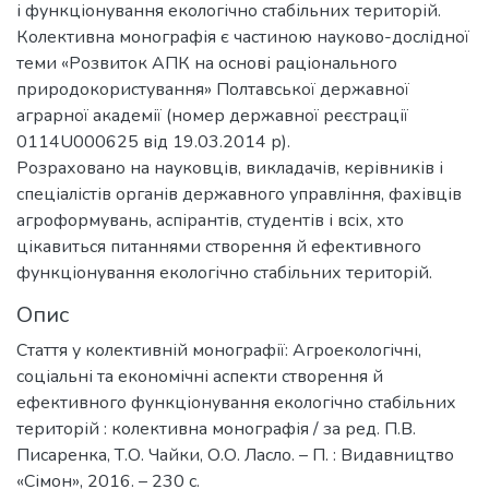
і функціонування екологічно стабільних територій.
Колективна монографія є частиною науково-дослідної
теми «Розвиток АПК на основі раціонального
природокористування» Полтавської державної
аграрної академії (номер державної реєстрації
0114U000625 від 19.03.2014 р).
Розраховано на науковців, викладачів, керівників і
спеціалістів органів державного управління, фахівців
агроформувань, аспірантів, студентів і всіх, хто
цікавиться питаннями створення й ефективного
функціонування екологічно стабільних територій.
Опис
Стаття у колективній монографії: Агроекологічні,
соціальні та економічні аспекти створення й
ефективного функціонування екологічно стабільних
територій : колективна монографія / за ред. П.В.
Писаренка, Т.О. Чайки, О.О. Ласло. – П. : Видавництво
«Сімон», 2016. – 230 с.