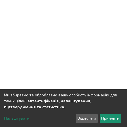
Ми збираємо та обробляємо вашу особисту інформацію для
таких цілей:
автентифікація, налаштування,
підтвердження та статистика
.
DSpace software
copyright © 2002-2026
LYRASIS
Налаштувати
Відхилити
Прийняти
Cookie settings
Send Feedback