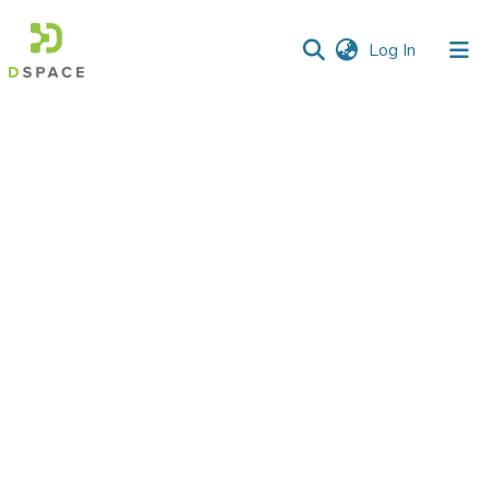
(current)
Log In
Communities
&
Collections
All of DSpace
Statistics