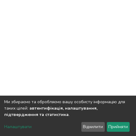
Ми збираємо та обробляємо вашу особисту інформацію для
таких цілей:
автентифікація, налаштування,
підтвердження та статистика
.
DSpace software
copyright © 2002-2026
LYRASIS
Налаштувати
Відхилити
Прийняти
Cookie settings
Send Feedback