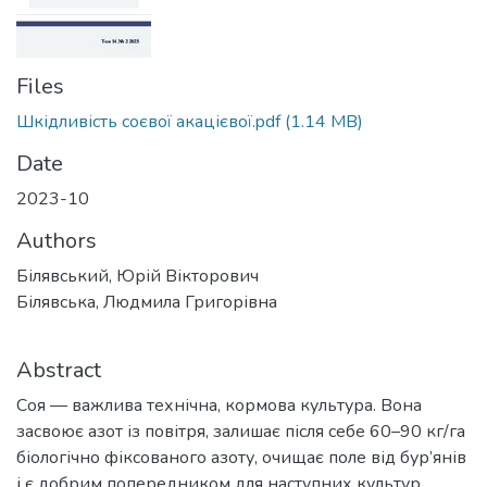
Files
Шкідливість соєвої акацієвої.pdf
(1.14 MB)
Date
2023-10
Authors
Білявський, Юрій Вікторович
Білявська, Людмила Григорівна
Abstract
Соя — важлива технічна, кормова культура. Вона
засвоює азот із повітря, залишає після себе 60–90 кг/га
біологічно фіксованого азоту, очищає поле від бур’янів
і є добрим попередником для наступних культур