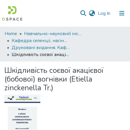
(current)
Log In
Communities
Home
Навчально-науковий інститут агротехнологій, селекції та екології
&
Кафедра селекції, насінництва і генетики
Collections
Друковані видання. Кафедра селекції, насінництва і генетики
Шкідливість соєвої акацієвої (бобової) вогнівки (Etiella zinckenella Tr.)
All of DSpace
Шкідливість соєвої акацієвої
Statistics
(бобової) вогнівки (Etiella
zinckenella Tr.)