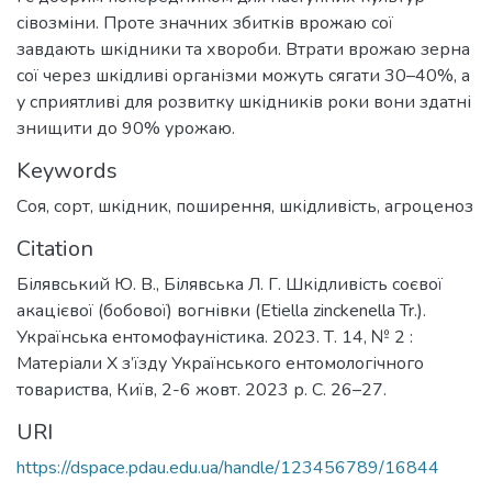
сівозміни. Проте значних збитків врожаю сої
завдають шкідники та хвороби. Втрати врожаю зерна
сої через шкідливі організми можуть сягати 30–40%, а
у сприятливі для розвитку шкідників роки вони здатні
знищити до 90% урожаю.
Keywords
Соя
,
сорт
,
шкідник
,
поширення
,
шкідливість
,
агроценоз
Citation
Білявський Ю. В., Білявська Л. Г. Шкідливість соєвої
акацієвої (бобової) вогнівки (Etiella zinckenella Tr.).
Українська ентомофауністика. 2023. Т. 14, № 2 :
Матеріали Х з’їзду Українського ентомологічного
товариства, Київ, 2-6 жовт. 2023 р. С. 26–27.
URI
https://dspace.pdau.edu.ua/handle/123456789/16844