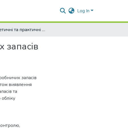
Log In
Теоретичні та практичні аспекти обліку виробничих запасів підприємства
х запасів
иробничих запасів
нтом виявлення
пасів та
 обліку
 контролю,