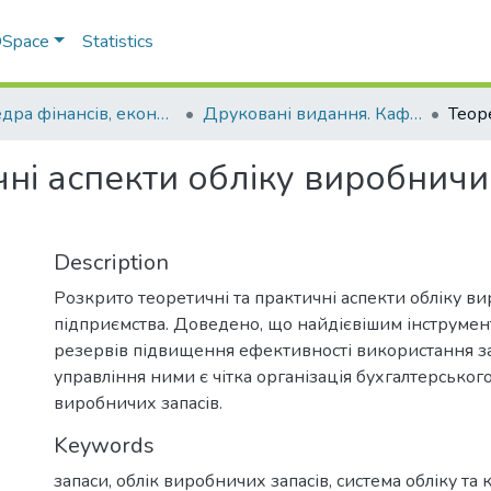
 DSpace
Statistics
Кафедра фінансів, економічних досліджень і туризму
Друковані видання. Кафедра фінансів, економічних досліджень і туризму
чні аспекти обліку виробничи
Description
Розкрито теоретичні та практичні аспекти обліку в
підприємства. Доведено, що найдієвішим інструме
резервів підвищення ефективності використання за
управління ними є чітка організація бухгалтерського
виробничих запасів.
Keywords
запаси, облік виробничих запасів, система обліку та