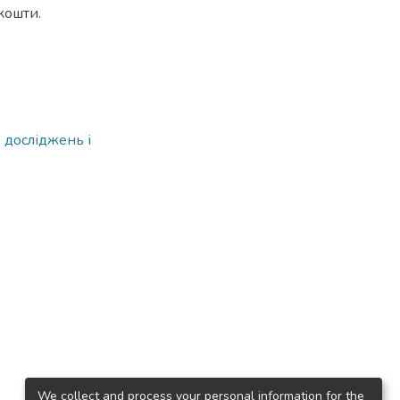
кошти.
 досліджень і
We collect and process your personal information for the