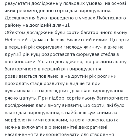
результати досліджень у польових умовах, на основі
яких рекомендовано сорти для вирощування.
Дослідження було проведено в умовах Лубенського
району на дослідній ділянці.
Об’єктом досліджень були сорти багаторічного льону
Небесний, Діамант, Ілюзія, Блакитний килим. Ці сорти
в перший рік формували «молоду ялинку», a вже на
другий рік кущ розростався та формував стебла з
квітконосами. У статті досліджено, що рослини льону
багаторічного в перший рік вирощування
розвиваються повільно, а на другий рік рослини
проходять стадії розвитку швидше та при
культивуванні на дослідних ділянках вирощування
рясно цвітуть. При підборі сортів льону багаторічного
дослідження дали змогу виявити, що сорти, які було
взято для вирощування, є найбільш сумісними за
морфологічними ознаками, та встановлено, що їх
можна включати в різноманітні декоративні
насадження та використовувати для створення