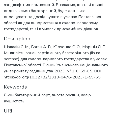
ландшафтних композицій. Вважаємо, що такі цікаві
види, як льон багаторічний, буде доцільно
вирощувати та досліджувати в умовах Полтавської
області як для використання в садово–парковому
господарстві, так і в умовах присадибних ділянок.
Description
Шакалій С. М., Баган А. В., Юрченко С. О., Марініч Л. Г.
Мінливість ознак сортів льону багаторічного (linum
perenne) для садово-паркового господарства в умовах
Полтавської області. Вісник Уманського національного
університету садівництва. 2023. № 1. С. 59-65. DOI
https://doi.org/10.32782/2310-0478-2023-1-59-65
Keywords
Льон багаторічний
,
сорт
,
висота рослин
,
колір
,
кущистість
URI