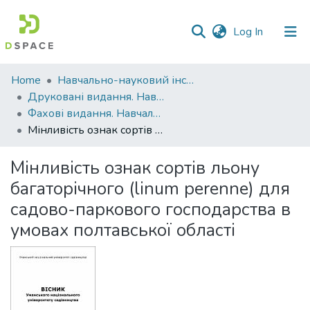
(current)
Log In
Communities
Home
Навчально-науковий інститут агротехнологій, селекції та екології
&
Друковані видання. Навчально-науковий інститут агротехнологій, селекції та екології
Collections
Фахові видання. Навчально-науковий інститут агротехнологій, селекції та екології
Мінливість ознак сортів льону багаторічного (linum perenne) для садово-паркового господарства в умовах полтавської області
All of DSpace
Мінливість ознак сортів льону
Statistics
багаторічного (linum perenne) для
садово-паркового господарства в
умовах полтавської області