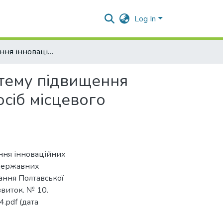
Log In
Впровадження інноваційних форм навчання в систему підвищення кваліфікації державних службовців та посадових осіб місцевого самоврядування Полтавської області
тему підвищення
осіб місцевого
ення інноваційних
 державних
ання Полтавської
звиток. № 10.
4.pdf (дата