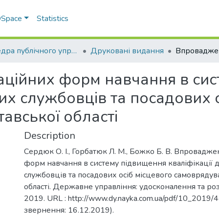
 DSpace
Statistics
Кафедра публічного управління та адміністрування
Друковані видання
ційних форм навчання в сис
их службовців та посадових 
авської області
Description
Сердюк О. І., Горбатюк Л. М., Божко Б. В. Впровадж
форм навчання в систему підвищення кваліфікації
службовців та посадових осіб місцевого самоврядув
області. Державне управління: удосконалення та ро
2019. URL : http://www.dy.nayka.com.ua/pdf/10_2019/4
звернення: 16.12.2019).