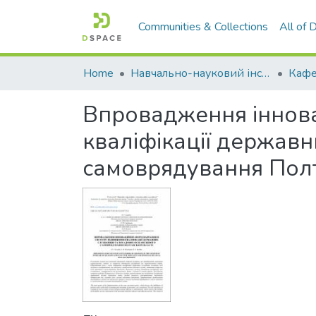
Communities & Collections
All of
Home
Навчально-науковий інститут економіки, управління, права та інформаційних технологій
Впровадження іннова
кваліфікації державн
самоврядування Полт