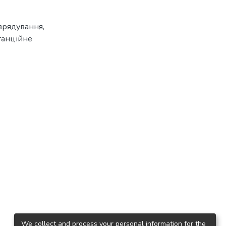
оврядування
,
танційне
We collect and process your personal information for the