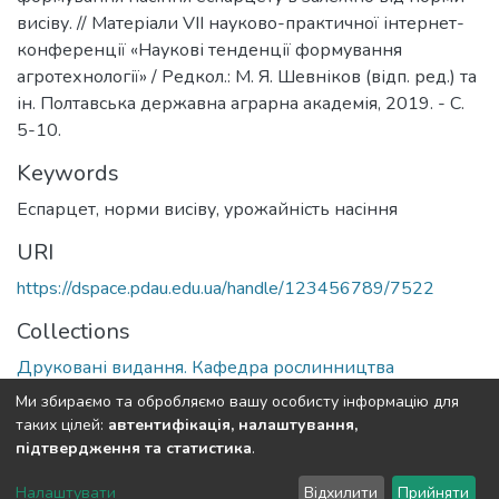
висіву. // Матеріали VII науково-практичної інтернет-
конференції «Наукові тенденції формування
агротехнології» / Редкол.: М. Я. Шевніков (відп. ред.) та
ін. Полтавська державна аграрна академія, 2019. - С.
5-10.
Keywords
Еспарцет
,
норми висіву
,
урожайність насіння
URI
https://dspace.pdau.edu.ua/handle/123456789/7522
Collections
Друковані видання. Кафедра рослинництва
Ми збираємо та обробляємо вашу особисту інформацію для
Full item page
таких цілей:
автентифікація, налаштування,
підтвердження та статистика
.
DSpace software
copyright © 2002-2026
LYRASIS
Налаштувати
Відхилити
Прийняти