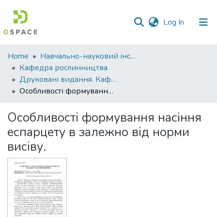
(current)
Log In
Communities
Home
Навчально-науковий інститут агротехнологій, селекції та екології
&
Кафедра рослинництва
Collections
Друковані видання. Кафедра рослинництва
Особливості формування насіння еспарцету в залежно від норми висіву.
All of DSpace
Особливості формування насіння
Statistics
еспарцету в залежно від норми
висіву.