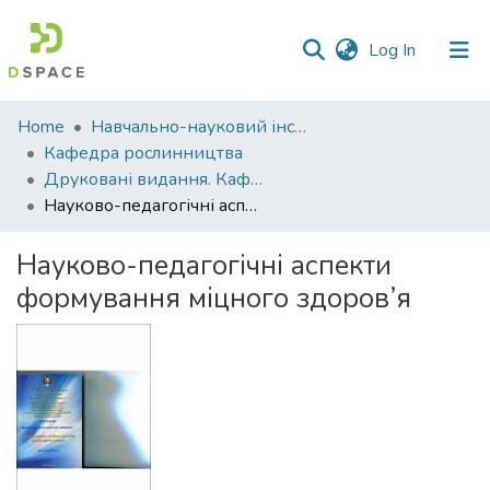
(current)
Log In
Communities
Home
Навчально-науковий інститут агротехнологій, селекції та екології
&
Кафедра рослинництва
Collections
Друковані видання. Кафедра рослинництва
Науково-педагогічні аспекти формування міцного здоров’я
All of DSpace
Науково-педагогічні аспекти
Statistics
формування міцного здоров’я