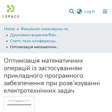
(current)
Log In
Communities
Home
Факультет інженерно-технологічний
&
Друковані видання.Факультет інженерно-технологічний
Collections
Статті, тези конференцій. Факультет інженерно-технологічний
Оптимізація математичних операцій із застосуванням прикладного програмного забезпечення при розв’язуванні електротехнічних задач
All of DSpace
Оптимізація математичних
Statistics
операцій із застосуванням
прикладного програмного
забезпечення при розв’язуванні
електротехнічних задач