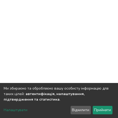
Ми збираємо та обробляємо вашу особисту інформацію для
таких цілей:
автентифікація, налаштування,
підтвердження та статистика
.
DSpace software
copyright © 2002-2026
LYRASIS
Налаштувати
Відхилити
Прийняти
Cookie settings
Send Feedback