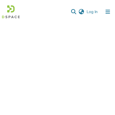
(current)
Log In
Communities
&
Collections
All of DSpace
Statistics