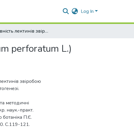
Log In
Активність лектинів звіробою звичайного (Hypericum perforatum L.) сорту Італія в онтогенезі.
m perforatum L.)
 лектинів звіробою
тогенезі.
та методичні
р. наук.-практ.
 ботаніка П.Є.
20. С.119-121.