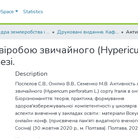
 DSpace
Statistics
Кафедра землеробства і агрохімії ім. В.І.Сазанова
Друковані видання. Кафедра землеробства і агрохімії ім. В.І.Сазанова
віробою звичайного (Hypericu
езі.
Description
Поспєлов С.В., Оніпко В.В., Семенко М.В. Активність
звичайного (Hypericum perforatum L.) сорту Італія в он
Біорізноманіття: теорія, практика, формування
здоров'язбережувальної компетентності у школярів 
аспекти вивчення у закладах освіти : матеріали Всеук
онлайн-конф. (присвячена пам’яті видатного вченого
Сосіна) (30 жовтня 2020 р., м. Полтава). Полтава, 20