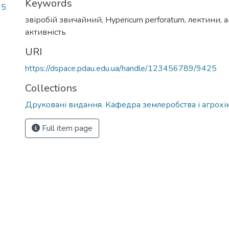
Keywords
95
звіробій звичайний
,
Hypericum perforatum
,
лектини
,
а
активність
URI
https://dspace.pdau.edu.ua/handle/123456789/9425
Collections
Друковані видання. Кафедра землеробства і агрохімії
Full item page