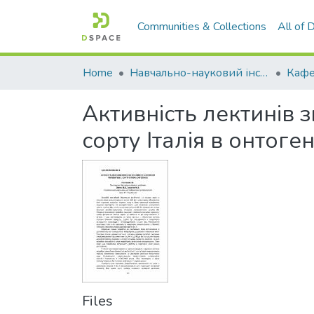
Communities & Collections
All of
Home
Навчально-науковий інститут агротехнологій, селекції та екології
Активність лектинів з
сорту Італія в онтоген
Files