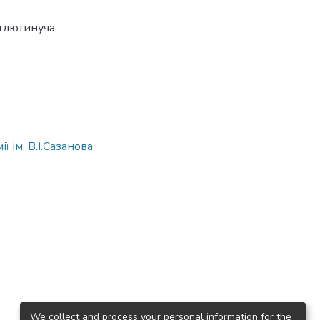
глютинуча
 ім. В.І.Сазанова
We collect and process your personal information for the