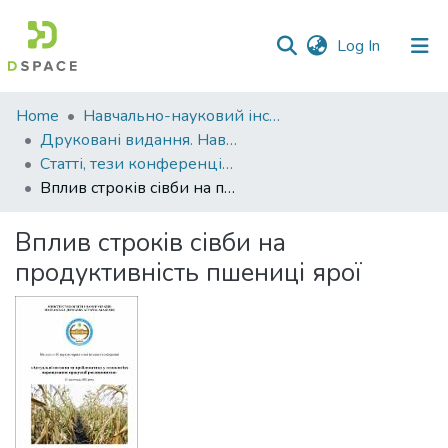
(current)
Log In
Communities
Home
Навчально-науковий інститут агротехнологій, селекції та екології
&
Друковані видання. Навчально-науковий інститут агротехнологій, селекції та екології
Collections
Статті, тези конференцій. Навчально-науковий інститут агротехнологій, селекції та екології
Вплив строків сівби на продуктивність пшениці ярої
All of DSpace
Вплив строків сівби на
Statistics
продуктивність пшениці ярої