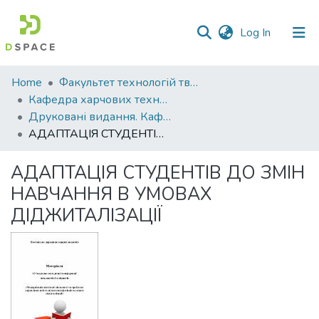
(current)
Log In
Communities
Home
Факультет технологій тваринництва та продовольства
&
Кафедра харчових технологій
Collections
Друковані видання. Кафедра харчових технологій
АДАПТАЦІЯ СТУДЕНТІВ ДО ЗМІН НАВЧАННЯ В УМОВАХ ДІДЖИТАЛІЗАЦІЇ
All of DSpace
АДАПТАЦІЯ СТУДЕНТІВ ДО ЗМІН
Statistics
НАВЧАННЯ В УМОВАХ
ДІДЖИТАЛІЗАЦІЇ