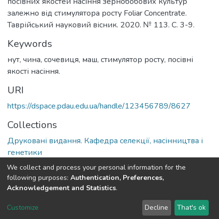
посівних якостей насіння зернобобових культур
залежно від стимулятора росту Foliar Concentrate.
Таврійський науковий вісник. 2020. № 113. С. 3-9.
Keywords
нут, чина, сочевиця, маш, стимулятор росту, посівні
якості насіння.
URI
https://dspace.pdau.edu.ua/handle/123456789/8627
Collections
Друковані видання. Кафедра селекції, насінництва і
генетики
We collect and process your personal information for the
Full item page
following purposes:
Authentication, Preferences,
Acknowledgement and Statistics
.
DSpace software
copyright © 2002-2026
LYRASIS
Customize
Decline
That's ok
Cookie settings
Send Feedback