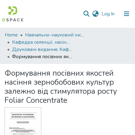
(current)
Log In
Communities
Home
Навчально-науковий інститут агротехнологій, селекції та екології
&
Кафедра селекції, насінництва і генетики
Collections
Друковані видання. Кафедра селекції, насінництва і генетики
Формування посівних якостей насіння зернобобових культур залежно від стимулятора росту Foliar Concentrate
All of DSpace
Формування посівних якостей
Statistics
насіння зернобобових культур
залежно від стимулятора росту
Foliar Concentrate