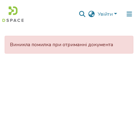
Увійти
Фонди
та
Виникла помилка при отриманні документа
зібрання
Пошук за критеріями