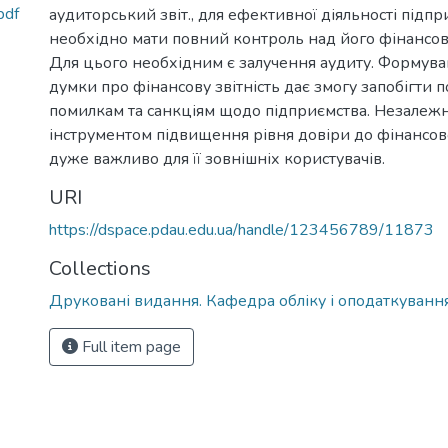
pdf
аудиторський звіт.
,
для ефективної діяльності підпр
необхідно мати повний контроль над його фінансо
Для цього необхідним є залучення аудиту. Формув
думки про фінансову звітність дає змогу запобігти
помилкам та санкціям щодо підприємства. Незалежн
інструментом підвищення рівня довіри до фінансової
дуже важливо для її зовнішніх користувачів.
URI
https://dspace.pdau.edu.ua/handle/123456789/11873
Collections
Друковані видання. Кафедра обліку і оподаткуванн
Full item page