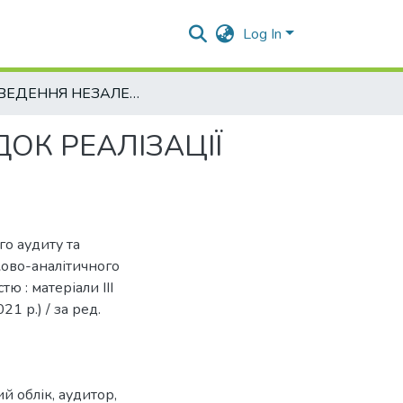
Log In
ПРОВЕДЕННЯ НЕЗАЛЕЖНОГО АУДИТУ ТА ПОРЯДОК РЕАЛІЗАЦІЇ ЙОГО РЕЗУЛЬТАТІВ
ОК РЕАЛІЗАЦІЇ
о аудиту та
ково-аналітичного
 : матеріали ІІI
21 р.) / за ред.
й облік, аудитор,