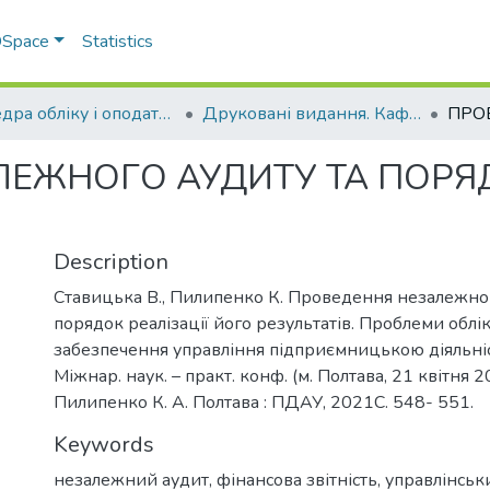
 DSpace
Statistics
Кафедра обліку і оподаткування
Друковані видання. Кафедра обліку і оподаткування
ЕЖНОГО АУДИТУ ТА ПОРЯД
Description
Ставицька В., Пилипенко К. Проведення незалежног
порядок реалізації його результатів. Проблеми облі
забезпечення управління підприємницькою діяльністю
Міжнар. наук. – практ. конф. (м. Полтава, 21 квітня 20
Пилипенко К. А. Полтава : ПДАУ, 2021С. 548- 551.
Keywords
незалежний аудит, фінансова звітність, управлінськи