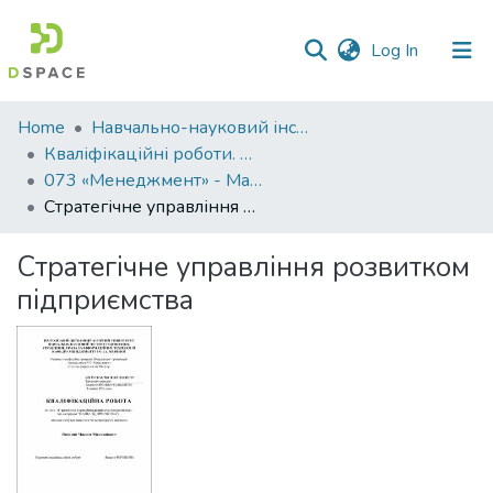
(current)
Log In
Communities
Home
Навчально-науковий інститут економіки, управління, права та інформаційних технологій
&
Кваліфікаційні роботи. ННІ економіки, управління, права та ІТ
Collections
073 «Менеджмент» - Магістри 2021-2022
Стратегічне управління розвитком підприємства
All of DSpace
Стратегічне управління розвитком
Statistics
підприємства