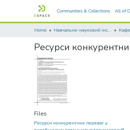
Communities & Collections
All of
Home
Навчально-науковий інститут економіки, управління, права та інформаційних технологій
Ресурси конкурентни
Files
Ресурси конкурентних переваг у