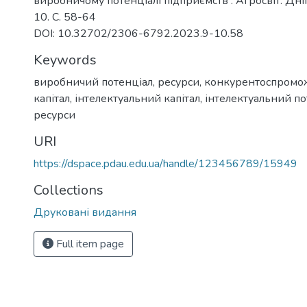
виробничому потенціалі підприємств : Агросвіт. Дні
10. С. 58-64
DOI: 10.32702/2306-6792.2023.9-10.58
Keywords
виробничий потенціал
,
ресурси
,
конкурентоспромо
капітал
,
інтелектуальний капітал
,
інтелектуальний по
ресурси
URI
https://dspace.pdau.edu.ua/handle/123456789/15949
Collections
Друковані видання
Full item page