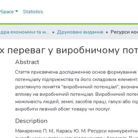
 DSpace
Statistics
Кафедра економіки та міжнародних економічних відносин
Друковані видання
х переваг у виробничому пот
Abstract
Стаття присвячена дослідженню основ формування
потенціалу підприємства та його складових елементів
розглянуто поняття "виробничий потенціал", визна
впливу на виробничий потенціал. Виробничий поте
можливість людей, землі, засобів праці, галузі або п
виробити певний обсяг товару чи послуг.
Description
Макаренко П. М., Карась Ю. М. Ресурси конкурентни