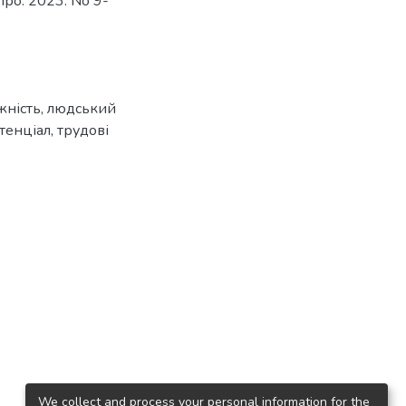
про. 2023. No 9-
жність
,
людський
тенціал
,
трудові
We collect and process your personal information for the