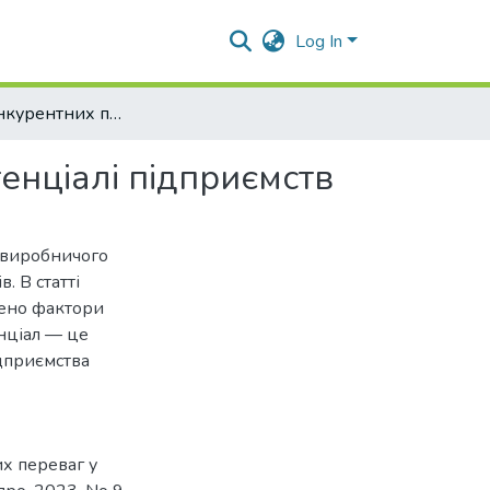
Log In
Ресурси конкурентних переваг у виробничому потенціалі підприємств
енціалі підприємств
 виробничого
. В статті
чено фактори
нціал — це
ідприємства
х переваг у