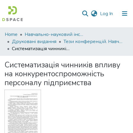
(current)
Log In
Communities
Home
Навчально-науковий інститут економіки, управління, права та інформаційних технологій
&
Друковані видання
Тези конференцій. Навчально-науковий інститут економіки, управління, права та інформаційних технологій
Collections
Систематизація чинників впливу на конкурентоспроможність персоналу підприємства
All of DSpace
Систематизація чинників впливу
на конкурентоспроможність
Statistics
персоналу підприємства