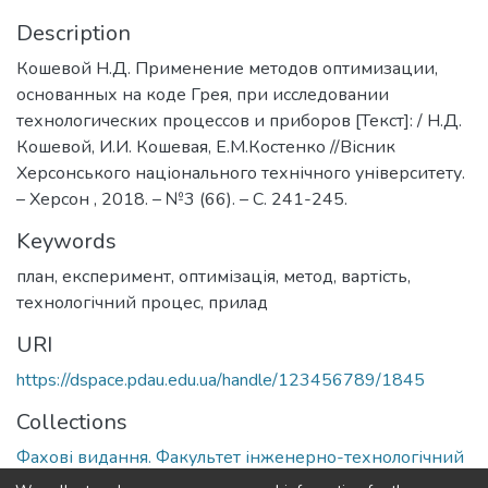
Description
Кошевой Н.Д. Применение методов оптимизации,
основанных на коде Грея, при исследовании
технологических процессов и приборов [Текст]: / Н.Д.
Кошевой, И.И. Кошевая, Е.М.Костенко //Вісник
Херсонського національного технічного університету.
– Херсон , 2018. – №3 (66). – С. 241-245.
Keywords
план
,
експеримент
,
оптимізація
,
метод
,
вартість
,
технологічний процес
,
прилад
URI
https://dspace.pdau.edu.ua/handle/123456789/1845
Collections
Фахові видання. Факультет інженерно-технологічний