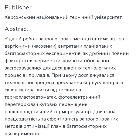
Publisher
Херсонський національний технічний університет
Abstract
У даній роботі запропоновані методи оптимізації за
вартісними (часовими) витратами планів таких
багатофакторних експериментів, як дрібний i повний
факторні експерименти, композиційні плани
застосовувалися для дослідження технологічних
процесів i приладів. При цьому досліджувалися
технологічні процеси пресування корпусу катера із
склопластика, лиття під тиском на
термопластоавтоматах, фотоелектричний
перетворювач кутових переміщень i
напівпровідниковий терморегулятор. Доказана
працездатність та ефективність запропонованих
методів оптимізації планів багатофакторних
експериментів.