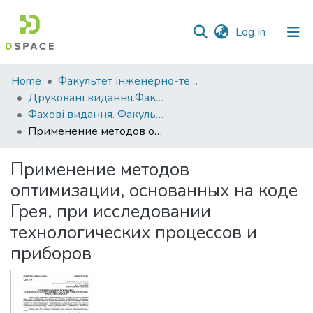
(current)
Log In
Communities
Home
Факультет інженерно-технологічний
&
Друковані видання.Факультет інженерно-технологічний
Collections
Фахові видання. Факультет інженерно-технологічний
Применение методов оптимизации, основанных на коде Грея, при исследовании технологических процессов и приборов
All of DSpace
Применение методов
Statistics
оптимизации, основанных на коде
Грея, при исследовании
технологических процессов и
приборов