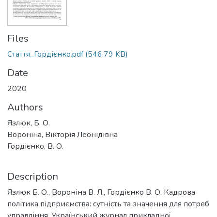
Files
Стаття_Гордієнко.pdf
(546.79 KB)
Date
2020
Authors
Язлюк, Б. О.
Вороніна, Вікторія Леонідівна
Гордієнко, В. О.
Description
Язлюк Б. О., Вороніна В. Л., Гордієнко В. О. Кадрова
політика підприємства: сутність та значення для потреб
управління. Український журнал прикладної