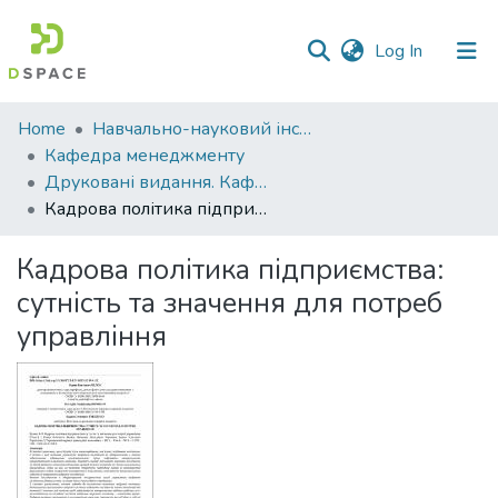
(current)
Log In
Communities
Home
Навчально-науковий інститут економіки, управління, права та інформаційних технологій
&
Кафедра менеджменту
Collections
Друковані видання. Кафедра менеджменту ім. І.А. Маркіної
Кадрова політика підприємства: сутність та значення для потреб управління
All of DSpace
Кадрова політика підприємства:
Statistics
сутність та значення для потреб
управління