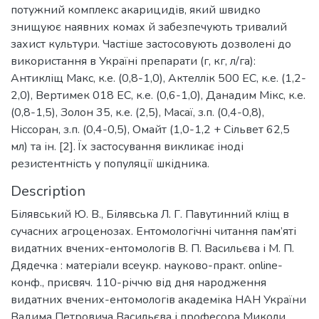
потужний комплекс акарицидів, який швидко
знищуює наявних комах й забезпечують тривалий
захист культури. Частіше застосовують дозволені до
використання в Україні препарати (г, кг, л/га):
Антикліщ Макс, к.е. (0,8-1,0), Актеллік 500 ЕС, к.е. (1,2-
2,0), Вертимек 018 ЕС, к.е. (0,6-1,0), Данадим Мікс, к.е.
(0,8-1,5), Золон 35, к.е. (2,5), Масаї, з.п. (0,4-0,8),
Ніссоран, з.п. (0,4-0,5), Омайт (1,0-1,2 + Сільвет 62,5
мл) та ін. [2]. Їх застосування викликає іноді
резистентність у популяції шкідника.
Description
Білявський Ю. В., Білявська Л. Г. Павутинний кліщ в
сучасних агроценозах. Ентомологічні читання пам’яті
видатних вчених-ентомологів В. П. Васильєва і М. П.
Дядечка : матеріали всеукр. науково-практ. online-
конф., присвяч. 110-річчю від дня народження
видатних вчених-ентомологів академіка НАН України
Вадима Петровича Васильєва і професора Миколи