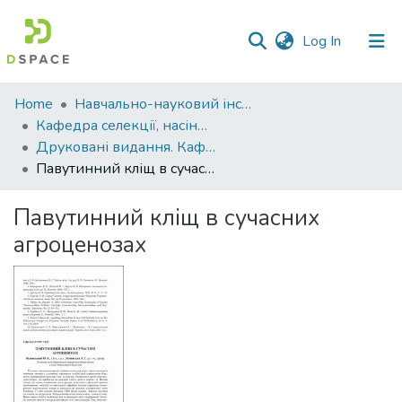
(current)
Log In
Communities
Home
Навчально-науковий інститут агротехнологій, селекції та екології
&
Кафедра селекції, насінництва і генетики
Collections
Друковані видання. Кафедра селекції, насінництва і генетики
Павутинний кліщ в сучасних агроценозах
All of DSpace
Павутинний кліщ в сучасних
Statistics
агроценозах