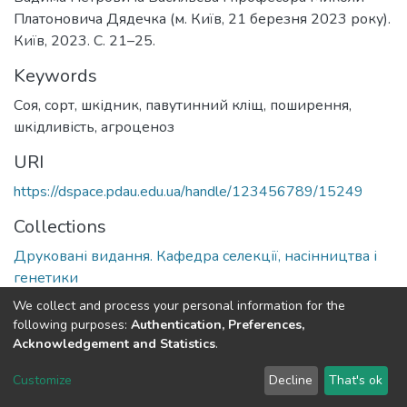
Платоновича Дядечка (м. Київ, 21 березня 2023 року).
Київ, 2023. С. 21–25.
Keywords
Соя
,
сорт
,
шкідник
,
павутинний кліщ
,
поширення
,
шкідливість
,
агроценоз
URI
https://dspace.pdau.edu.ua/handle/123456789/15249
Collections
Друковані видання. Кафедра селекції, насінництва і
генетики
We collect and process your personal information for the
Full item page
following purposes:
Authentication, Preferences,
Acknowledgement and Statistics
.
DSpace software
copyright © 2002-2026
LYRASIS
Customize
Decline
That's ok
Cookie settings
Send Feedback