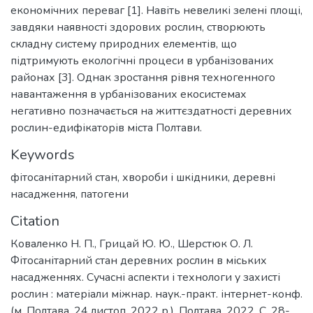
економічних переваг [1]. Навіть невеликі зелені площі,
завдяки наявності здорових рослин, створюють
складну систему природних елементів, що
підтримують екологічні процеси в урбанізованих
районах [3]. Однак зростання рівня техногенного
навантаження в урбанізованих екосистемах
негативно позначається на життєздатності деревних
рослин-едифікаторів міста Полтави.
Keywords
фітосанітарний стан
,
хвороби і шкідники
,
деревні
насадження
,
патогени
Citation
Коваленко Н. П., Грицай Ю. Ю., Шерстюк О. Л.
Фітосанітарний стан деревних рослин в міських
насадженнях. Сучасні аспекти і технологи у захисті
рослин : матеріали міжнар. наук.-практ. інтернет-конф.
(м. Полтава, 24 листоп. 2022 р.). Полтава, 2022. С. 28-