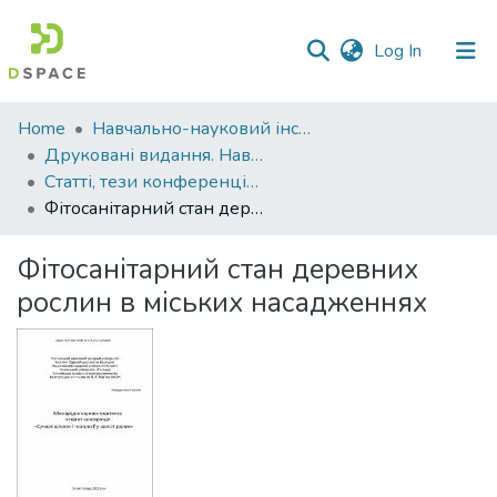
(current)
Log In
Communities
Home
Навчально-науковий інститут агротехнологій, селекції та екології
&
Друковані видання. Навчально-науковий інститут агротехнологій, селекції та екології
Collections
Статті, тези конференцій. Навчально-науковий інститут агротехнологій, селекції та екології
Фітосанітарний стан деревних рослин в міських насадженнях
All of DSpace
Фітосанітарний стан деревних
Statistics
рослин в міських насадженнях