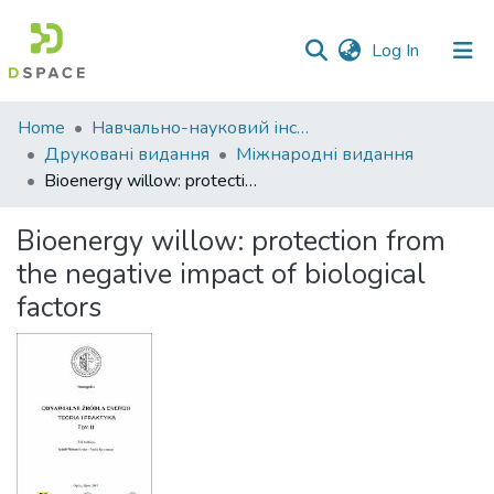
(current)
Log In
Communities
Home
Навчально-науковий інститут економіки, управління, права та інформаційних технологій
&
Друковані видання
Міжнародні видання
Collections
Bioenergy willow: protection from the negative impact of biological factors
All of DSpace
Bioenergy willow: protection from
the negative impact of biological
Statistics
factors