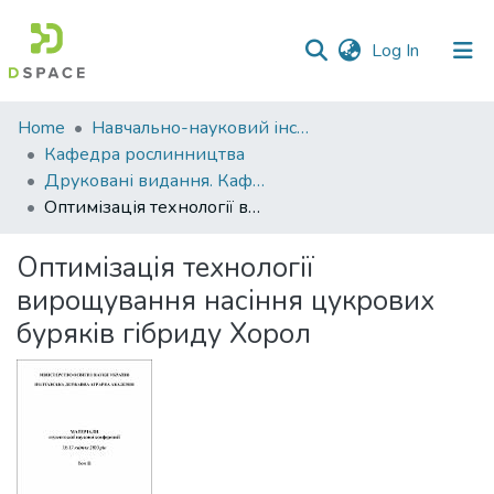
(current)
Log In
Communities
Home
Навчально-науковий інститут агротехнологій, селекції та екології
&
Кафедра рослинництва
Collections
Друковані видання. Кафедра рослинництва
Оптимізація технології вирощування насіння цукрових буряків гібриду Хорол
All of DSpace
Оптимізація технології
Statistics
вирощування насіння цукрових
буряків гібриду Хорол