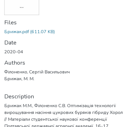
Files
Брижак.pdf
(611.07 KB)
Date
2020-04
Authors
Філоненко, Сергій Васильович
Брижак, М. М.
Description
Брижак М.М., Філоненко С.В. Оптимізація технології
вирощування насіння цукрових буряків гібриду Хорол
// Матеріали студентської наукової конференції
Полтавської державної аграрної академії, 16-17