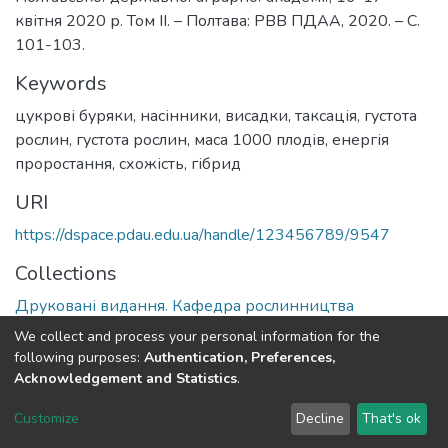
квітня 2020 р. Том ІІ. – Полтава: РВВ ПДАА, 2020. – С.
101-103.
Keywords
цукрові буряки
,
насінники
,
висадки
,
таксація
,
густота
рослин
,
густота рослин
,
маса 1000 плодів
,
енергія
проростання
,
схожість
,
гібрид
URI
https://dspace.pdau.edu.ua/handle/123456789/9547
Collections
Друковані видання. Кафедра рослинництва
We collect and process your personal information for the
Full item page
following purposes:
Authentication, Preferences,
Acknowledgement and Statistics
.
DSpace software
copyright © 2002-2026
LYRASIS
Customize
Decline
That's ok
Cookie settings
Send Feedback