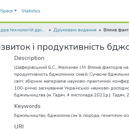
 DSpace
Statistics
Кафедра технологій дрібного тваринництва
Друковані видання
звиток і продуктивність бдж
Description
Шаферівський Б.С., Желізняк І.М. Вплив факторів на
продуктивність бджолиних сімей. Сучасне бджільниц
світі: збірник матеріалів науково-практичної конфе
100-річчю заснування Української науково-дослідної
бджільництва (м. Гадяч, 4 листопада 2021р.). Гадяч, 
Keywords
бджільництво
,
бджолина сім`я
,
порода
,
генетичні ос
URI