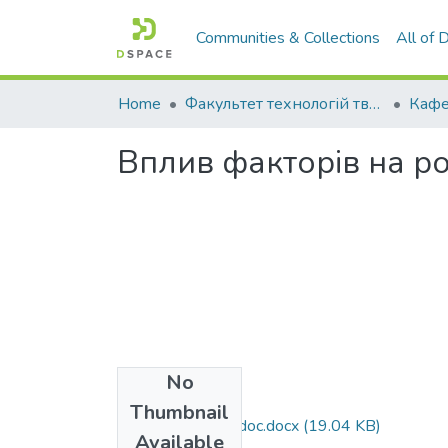
Communities & Collections
All of
Home
Факультет технологій тваринництва та продовольства
Вплив факторів на ро
No
Files
Thumbnail
Шаферівський. doc.docx
(19.04 KB)
Available