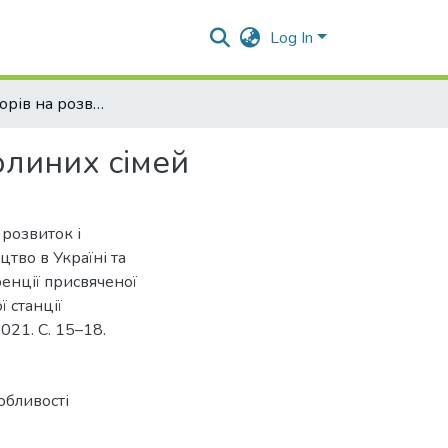
Log In
Вплив факторів на розвиток і продуктивність бджолиних сімей
олиних сімей
 розвиток і
тво в Україні та
ренції присвяченої
 станції
2021. С. 15–18.
обливості