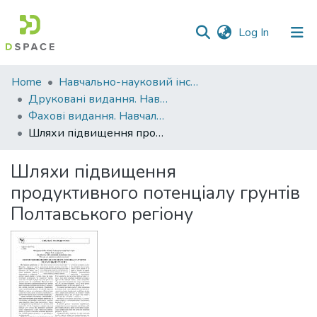
(current)
Log In
Communities
Home
Навчально-науковий інститут агротехнологій, селекції та екології
&
Друковані видання. Навчально-науковий інститут агротехнологій, селекції та екології
Collections
Фахові видання. Навчально-науковий інститут агротехнологій, селекції та екології
Шляхи підвищення продуктивного потенціалу грунтів Полтавського регіону
All of DSpace
Шляхи підвищення
Statistics
продуктивного потенціалу грунтів
Полтавського регіону